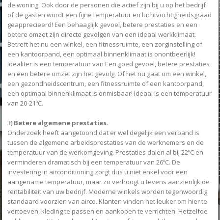
de woning. Ook door de personen die actief zijn bij u op het bedrijf
of de gasten wordt een fijne temperatuur en luchtvochtigheidsgraad
geapprecieerd! Een behaaglijk gevoel, betere prestaties en een
betere omzet zijn directe gevolgen van een ideaal werkklimaat.
Betreft het nu een winkel, een fitnessruimte, een zorginstelling of
een kantoorpand, een optimaal binnenklimaat is onontbeerlijk!
Idealiter is een temperatuur van Een goed gevoel, betere prestaties
en een betere omzet zijn het gevolg. Of het nu gaat om een winkel,
een gezondheidscentrum, een fitnessruimte of een kantoorpand,
een optimaal binnenklimaat is onmisbaar! Ideaal is een temperatuur
van 20-21ºC.
3)
Betere algemene prestaties
.
Onderzoek heeft aangetoond dat er wel degelijk een verband is
tussen de algemene arbeidsprestaties van de werknemers en de
temperatuur van de werkomgeving. Prestaties dalen al bij 22ºC en
verminderen dramatisch bij een temperatuur van 26ºC. De
investering in airconditioning zorgt dus u niet enkel voor een
aangename temperatuur, maar zo verhoogt u tevens aanzienlijk de
rentabiliteit van uw bedrijf. Moderne winkels worden tegenwoordig
standaard voorzien van airco. Klanten vinden het leuker om hier te
vertoeven, kleding te passen en aankopen te verrichten. Hetzelfde