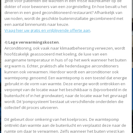
geldt voor patiënten die wachten in een frisse wachtkamer op de
dokter of voor bewoners van een zorginstelling. En hoe bevalt u het
dineren in een goed geconditioneerd restaurant? Afhankelijk van
uw noden, wordt de geschikte buiteninstallatie gecombineerd met
een aantal binnenunits naar keuze.
Vraag hier uw gratis en vrijblijvende offerte aan
.
4)
Lage verwarmingskosten
.
Airconditioning, ook vaak naar klimaatbeheersing verwezen, wordt
hoofdzakelijk geassocieerd met koeling, de luxe van een
aangename temperatuur in huis of op het werk wanneer het buiten
erg warm is. Echter, praktisch alle hedendaagse airconditioners
kunnen ook verwarmen. Hierdoor wordt een airconditioner ook
warmtepomp genoemd. Een warmtepomp is een toestel dat energie
gebruikt in de vorm van warmte. Deze energie wordt onttrokken en
verpompt van de locatie waar het beschikbaar is (bijvoorbeeld in de
buitenlucht of in het grondwater), naar de locatie waar het gevraagd
wordt. Dit ‘pompsysteem’ bestaat uit verschillende onderdelen die
collectief dit proces uitvoeren.
Dit gebeurt door omkering van het koelproces. De warmtepomp
onttrekt dan warmte aan de buitenlucht en verplaatst deze naar de
ruimte om daar te verwarmen. Zelfs wanneer het buiten vriest kan