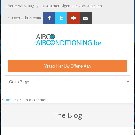
/
Offerte Aanvraag
Disclaimer Algemene voorwaarden
/
/
Overzicht Provincies
Bedrijf Aanmelden
Facebook
Twitter
Google+
Zend ons een email
Vraag Hier Uw Offerte Aan
>
Limburg
>
Airco Lommel
The Blog