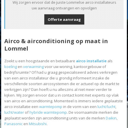
Wij zorgen ervoor dat de juiste Lommelse airco installateurs
uw aanvraag ontvangen en opvolgen
Offerte aanvraag
Airco & airconditioning op maat in
Lommel
Zoekt u een hoogstaande en betaalbare
airco installatie
als
koeling
en
verwarming
voor uw woning, kantoorgebouw of
bedrijfsruimte? Of had u graag gespecialiseerd advies verkregen
van een airco installateur die u grondig informeert inzake de
verschillende soorten aircosystemen die er actueel op de markt te
verkrijgen zijn? Dan hoeft u nu alleszins al niet meer verder te
kijken. Wij zorgen ervoor dat u in contact komt met experts op vlak
van airco en airconditioning. Momenteel is immers iedere geplaatste
airco installatie een
warmtepomp
in de vorm van een
lucht/lucht
,
lucht/water
of
hybride warmtepomp
. De voornaamste merken die
geplaatst worden zijn airconditioning units van de merken
Daikin
,
Panasonic
en
Mitsubishi
.