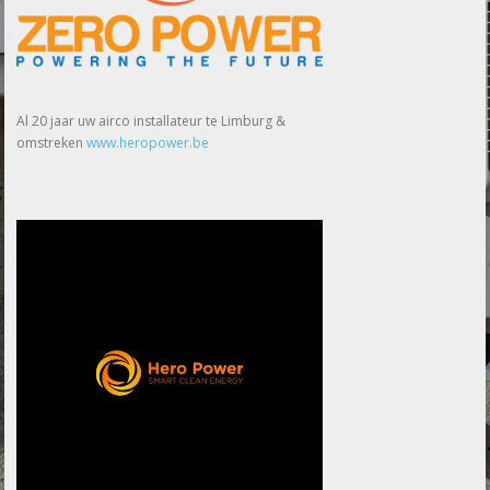
Al 20 jaar uw airco installateur te Limburg &
omstreken
www.heropower.be