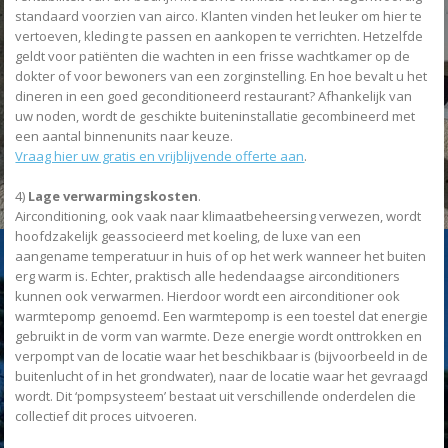
standaard voorzien van airco. Klanten vinden het leuker om hier te
vertoeven, kleding te passen en aankopen te verrichten. Hetzelfde
geldt voor patiënten die wachten in een frisse wachtkamer op de
dokter of voor bewoners van een zorginstelling. En hoe bevalt u het
dineren in een goed geconditioneerd restaurant? Afhankelijk van
uw noden, wordt de geschikte buiteninstallatie gecombineerd met
een aantal binnenunits naar keuze.
Vraag hier uw gratis en vrijblijvende offerte aan
.
4)
Lage verwarmingskosten
.
Airconditioning, ook vaak naar klimaatbeheersing verwezen, wordt
hoofdzakelijk geassocieerd met koeling, de luxe van een
aangename temperatuur in huis of op het werk wanneer het buiten
erg warm is. Echter, praktisch alle hedendaagse airconditioners
kunnen ook verwarmen. Hierdoor wordt een airconditioner ook
warmtepomp genoemd. Een warmtepomp is een toestel dat energie
gebruikt in de vorm van warmte. Deze energie wordt onttrokken en
verpompt van de locatie waar het beschikbaar is (bijvoorbeeld in de
buitenlucht of in het grondwater), naar de locatie waar het gevraagd
wordt. Dit ‘pompsysteem’ bestaat uit verschillende onderdelen die
collectief dit proces uitvoeren.