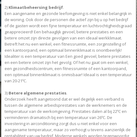
2)
Klimaatbeheersing bedrijf
.
Een aangename en gezonde leefomgeving is niet enkel belangrijk in
de woning. Ook door de personen die actief zijn bij u op het bedrijf
of de gasten wordt een fijne temperatuur en luchtvochtigheidsgraad
geapprecieerd! Een behaaglijk gevoel, betere prestaties en een
betere omzet zijn directe gevolgen van een ideaal werkklimaat.
Betreft het nu een winkel, een fitnessruimte, een zorginstelling of
een kantoorpand, een optimaal binnenklimaat is onontbeerlijk!
Idealiter is een temperatuur van Een goed gevoel, betere prestaties
en een betere omzet zijn het gevolg. Of het nu gaat om een winkel,
een gezondheidscentrum, een fitnessruimte of een kantoorpand,
een optimaal binnenklimaat is onmisbaar! Ideaal is een temperatuur
van 20-21ºC.
3)
Betere algemene prestaties
.
Onderzoek heeft aangetoond dat er wel degelijk een verband is
tussen de algemene arbeidsprestaties van de werknemers en de
temperatuur van de werkomgeving. Prestaties dalen al bij 22ºC en
verminderen dramatisch bij een temperatuur van 26ºC. De
investering in airconditioning zorgt dus u niet enkel voor een
aangename temperatuur, maar zo verhoogt u tevens aanzienlijk de
rentabiliteit van uw bedrijf. Moderne winkels worden tegenwoordig