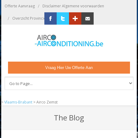
/
Offerte Aanvraag
Disclaimer Algemene voorwaarden
/
/
Overzicht Provincies
Bedrijf Aanmelden
Facebook
Twitter
Google+
Zend ons een email
Vraag Hier Uw Offerte Aan
>
Vlaams-Brabant
>
Airco Zemst
The Blog