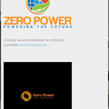
Al 20 jaar uw airco installateur te Limburg &
omstreken
www.heropower.be