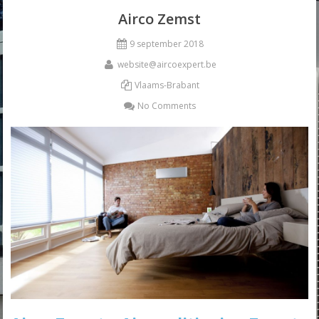
Airco Zemst
9 september 2018
website@aircoexpert.be
Vlaams-Brabant
No Comments