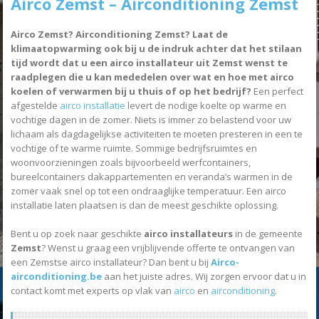
Airco Zemst – Airconditioning Zemst
Airco Zemst? Airconditioning Zemst? Laat de
klimaatopwarming ook bij u de indruk achter dat het stilaan
tijd wordt dat u een airco installateur uit Zemst wenst te
raadplegen die u kan mededelen over wat en hoe met airco
koelen of verwarmen bij u thuis of op het bedrijf?
Een perfect
afgestelde
airco installatie
levert de nodige koelte op warme en
vochtige dagen in de zomer. Niets is immer zo belastend voor uw
lichaam als dagdagelijkse activiteiten te moeten presteren in een te
vochtige of te warme ruimte. Sommige bedrijfsruimtes en
woonvoorzieningen zoals bijvoorbeeld werfcontainers,
bureelcontainers dakappartementen en veranda’s warmen in de
zomer vaak snel op tot een ondraaglijke temperatuur. Een airco
installatie laten plaatsen is dan de meest geschikte oplossing.
Bent u op zoek naar geschikte
airco installateurs
in de gemeente
Zemst
? Wenst u graag een vrijblijvende offerte te ontvangen van
een Zemstse airco installateur? Dan bent u bij
Airco-
airconditioning.be
aan het juiste adres. Wij zorgen ervoor dat u in
contact komt met experts op vlak van
airco
en
airconditioning
.