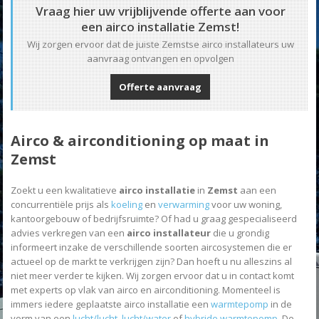
Vraag hier uw vrijblijvende offerte aan voor
een airco installatie Zemst!
Wij zorgen ervoor dat de juiste Zemstse airco installateurs uw
aanvraag ontvangen en opvolgen
Offerte aanvraag
Airco & airconditioning op maat in
Zemst
Zoekt u een kwalitatieve
airco installatie
in
Zemst
aan een
concurrentiële prijs als
koeling
en
verwarming
voor uw woning,
kantoorgebouw of bedrijfsruimte? Of had u graag gespecialiseerd
advies verkregen van een
airco installateur
die u grondig
informeert inzake de verschillende soorten aircosystemen die er
actueel op de markt te verkrijgen zijn? Dan hoeft u nu alleszins al
niet meer verder te kijken. Wij zorgen ervoor dat u in contact komt
met experts op vlak van airco en airconditioning. Momenteel is
immers iedere geplaatste airco installatie een
warmtepomp
in de
vorm van een
lucht/lucht
,
lucht/water
of
hybride warmtepomp
. De