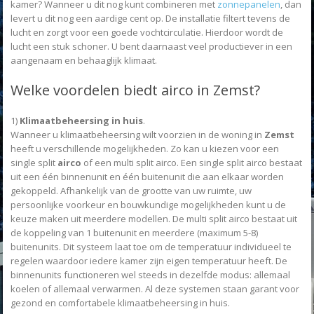
kamer? Wanneer u dit nog kunt combineren met
zonnepanelen
, dan
levert u dit nog een aardige cent op. De installatie filtert tevens de
lucht en zorgt voor een goede vochtcirculatie. Hierdoor wordt de
lucht een stuk schoner. U bent daarnaast veel productiever in een
aangenaam en behaaglijk klimaat.
Welke voordelen biedt airco in Zemst?
1)
Klimaatbeheersing in huis
.
Wanneer u klimaatbeheersing wilt voorzien in de woning in
Zemst
heeft u verschillende mogelijkheden. Zo kan u kiezen voor een
single split
airco
of een multi split airco. Een single split airco bestaat
uit een één binnenunit en één buitenunit die aan elkaar worden
gekoppeld. Afhankelijk van de grootte van uw ruimte, uw
persoonlijke voorkeur en bouwkundige mogelijkheden kunt u de
keuze maken uit meerdere modellen. De multi split airco bestaat uit
de koppeling van 1 buitenunit en meerdere (maximum 5-8)
buitenunits. Dit systeem laat toe om de temperatuur individueel te
regelen waardoor iedere kamer zijn eigen temperatuur heeft. De
binnenunits functioneren wel steeds in dezelfde modus: allemaal
koelen of allemaal verwarmen. Al deze systemen staan garant voor
gezond en comfortabele klimaatbeheersing in huis.