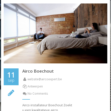
Airco Boechout
11
website@aircoexpert.be
sep
Antwerpen
No Comments
Airco installateur Boechout Zoekt
u een kwalitatieve airco