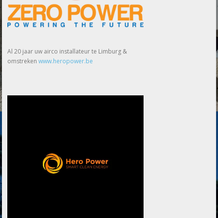
Al 20 jaar uw airco installateur te Limburg &
omstreken
www.heropower.be