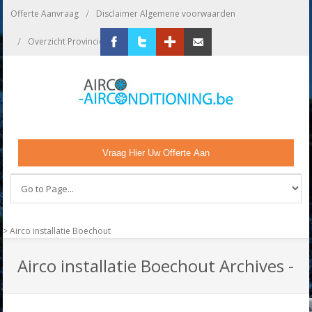
/
Offerte Aanvraag
Disclaimer Algemene voorwaarden
/
/
Overzicht Provincies
Bedrijf Aanmelden
Facebook
Twitter
Google+
Zend ons een email
Vraag Hier Uw Offerte Aan
>
Airco installatie Boechout
Airco installatie Boechout Archives -