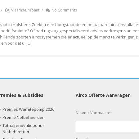
/
/
Vlaams-Brabant
No Comments
 maat in Holsbeek Zoekt u een hoogstaande en betaalbare airco installati
edrijfsruimte? Of had u graag gespecialiseerd advies verkregen van een a
illende soorten aircosystemen die er actueel op de markt te verkrijgen zij
n ervoor dat u […]
Premies & Subsidies
Airco Offerte Aanvragen
Premies Warmtepomp 2026
Naam + Voornaam*
Premie Netbeheerder
Totaalrenovatiebonus
Netbeheerder