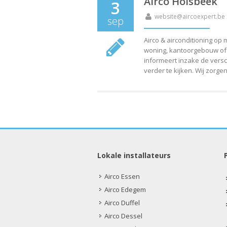
Airco Holsbeek
3
website@aircoexpert.be
sep
Airco & airconditioning op
woning, kantoorgebouw of b
informeert inzake de versch
verder te kijken. Wij zorge
Lokale installateurs
Airco Essen
Airco Edegem
Airco Duffel
Airco Dessel