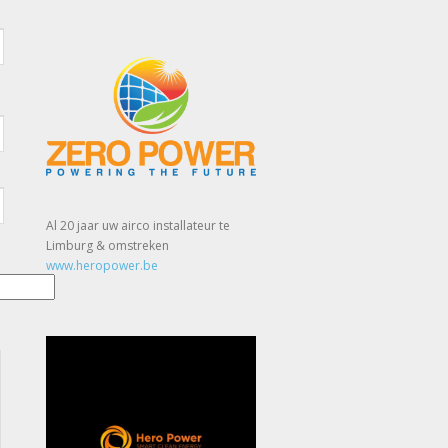
Al 20 jaar uw airco installateur te
Limburg & omstreken
www.heropower.be