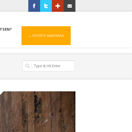
Facebook
Twitter
Google+
Zend ons een email
ATSEN?
→ OFFERTE AANVRAAG